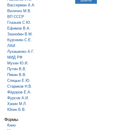
Вассерман А.А.
Величко М.В.
ВП СССР
Глазьев С.Ю.
Ефимов В.А.
Зазнобин В.М.
Кургинян С.Е.
ЛАИ
Лукашенко А.Г.
МИД РФ
Мухин Ю.И.
Путин В.В.
Пякин В.В.
Спицын Е.Ю.
Стариков Н.В.
Фёдоров Е.А.
Фурсов А.И.
Хазин М.Л.
Юлин Б.В.
Формы
Кино