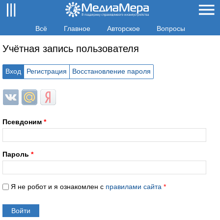
Всё
Главное
Авторское
Вопросы
Учётная запись пользователя
Вход
Регистрация
Восстановление пароля
Login with ВКонтакте
Login with Mail.ru
Login with Яндекс
Псевдоним
*
Пароль
*
Я не робот и я ознакомлен с
правилами сайта
*