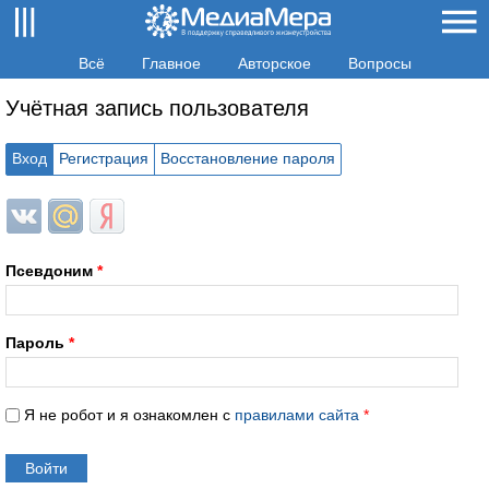
Всё
Главное
Авторское
Вопросы
Учётная запись пользователя
Вход
Регистрация
Восстановление пароля
Login with ВКонтакте
Login with Mail.ru
Login with Яндекс
Псевдоним
*
Пароль
*
Я не робот и я ознакомлен с
правилами сайта
*