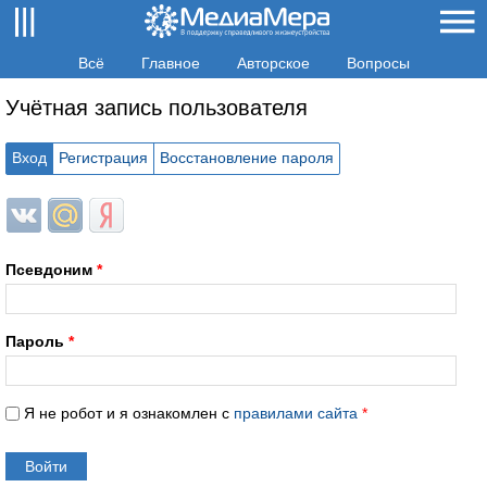
Всё
Главное
Авторское
Вопросы
Учётная запись пользователя
Вход
Регистрация
Восстановление пароля
Login with ВКонтакте
Login with Mail.ru
Login with Яндекс
Псевдоним
*
Пароль
*
Я не робот и я ознакомлен с
правилами сайта
*