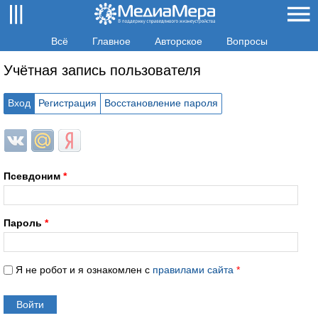
Всё
Главное
Авторское
Вопросы
Учётная запись пользователя
Вход
Регистрация
Восстановление пароля
Login with ВКонтакте
Login with Mail.ru
Login with Яндекс
Псевдоним
*
Пароль
*
Я не робот и я ознакомлен с
правилами сайта
*