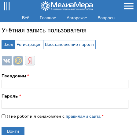
Всё
Главное
Авторское
Вопросы
Учётная запись пользователя
Вход
Регистрация
Восстановление пароля
Login with ВКонтакте
Login with Mail.ru
Login with Яндекс
Псевдоним
*
Пароль
*
Я не робот и я ознакомлен с
правилами сайта
*