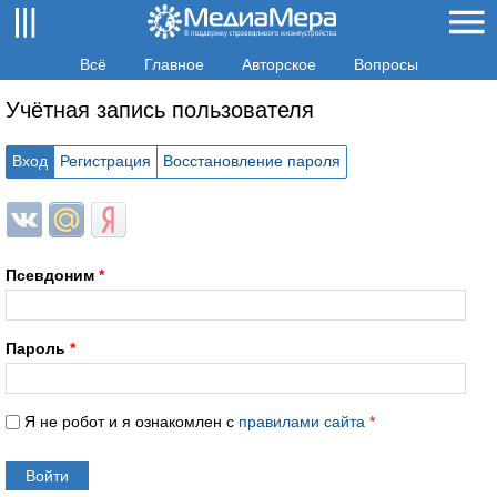
Всё
Главное
Авторское
Вопросы
Учётная запись пользователя
Вход
Регистрация
Восстановление пароля
Login with ВКонтакте
Login with Mail.ru
Login with Яндекс
Псевдоним
*
Пароль
*
Я не робот и я ознакомлен с
правилами сайта
*