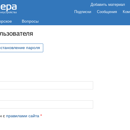
Добавить материал
Подписки
Сообщения
Ком
орское
Вопросы
ользователя
сстановление пароля
с
н с
правилами сайта
*