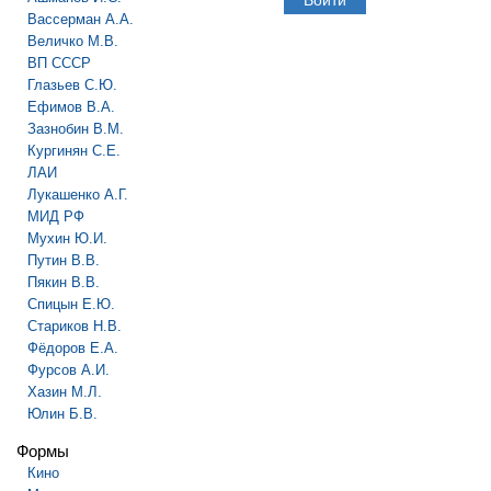
Вассерман А.А.
Величко М.В.
ВП СССР
Глазьев С.Ю.
Ефимов В.А.
Зазнобин В.М.
Кургинян С.Е.
ЛАИ
Лукашенко А.Г.
МИД РФ
Мухин Ю.И.
Путин В.В.
Пякин В.В.
Спицын Е.Ю.
Стариков Н.В.
Фёдоров Е.А.
Фурсов А.И.
Хазин М.Л.
Юлин Б.В.
Формы
Кино