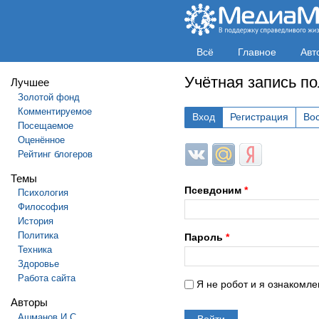
Всё
Главное
Авт
Учётная запись п
Лучшее
Золотой фонд
Комментируемое
Вход
Регистрация
Во
Посещаемое
Оценённое
Login with ВКонтакте
Login with Mail.ru
Login with Яндек
Рейтинг блогеров
Темы
Псевдоним
*
Психология
Философия
История
Политика
Пароль
*
Техника
Здоровье
Работа сайта
Я не робот и я ознакомле
Авторы
Ашманов И.С.