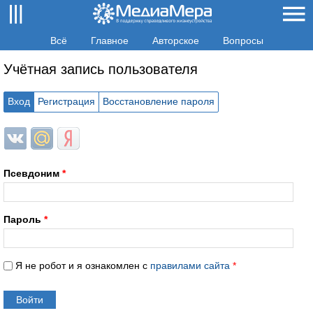
Всё
Главное
Авторское
Вопросы
Учётная запись пользователя
Вход
Регистрация
Восстановление пароля
Login with ВКонтакте
Login with Mail.ru
Login with Яндекс
Псевдоним
*
Пароль
*
Я не робот и я ознакомлен с
правилами сайта
*