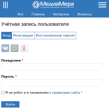
Всё
Главное
Авторское
Вопросы
Учётная запись пользователя
Вход
Регистрация
Восстановление пароля
Login with ВКонтакте
Login with Mail.ru
Login with Яндекс
Псевдоним
*
Пароль
*
Я не робот и я ознакомлен с
правилами сайта
*