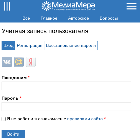
Всё
Главное
Авторское
Вопросы
Учётная запись пользователя
Вход
Регистрация
Восстановление пароля
Login with ВКонтакте
Login with Mail.ru
Login with Яндекс
Псевдоним
*
Пароль
*
Я не робот и я ознакомлен с
правилами сайта
*