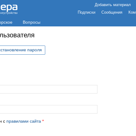
Добавить материал
Подписки
Сообщения
Ком
орское
Вопросы
ользователя
сстановление пароля
с
н с
правилами сайта
*