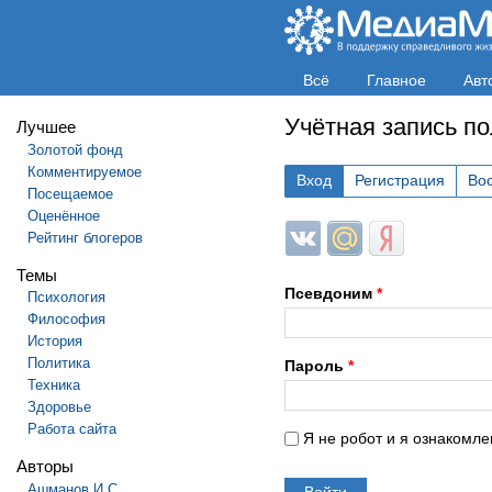
Всё
Главное
Авт
Учётная запись п
Лучшее
Золотой фонд
Комментируемое
Вход
Регистрация
Во
Посещаемое
Оценённое
Login with ВКонтакте
Login with Mail.ru
Login with Яндек
Рейтинг блогеров
Темы
Псевдоним
*
Психология
Философия
История
Политика
Пароль
*
Техника
Здоровье
Работа сайта
Я не робот и я ознакомле
Авторы
Ашманов И.С.