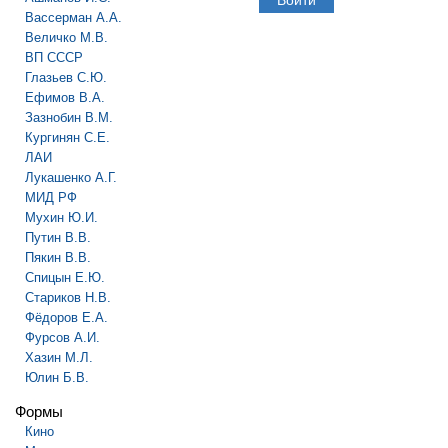
Вассерман А.А.
Величко М.В.
ВП СССР
Глазьев С.Ю.
Ефимов В.А.
Зазнобин В.М.
Кургинян С.Е.
ЛАИ
Лукашенко А.Г.
МИД РФ
Мухин Ю.И.
Путин В.В.
Пякин В.В.
Спицын Е.Ю.
Стариков Н.В.
Фёдоров Е.А.
Фурсов А.И.
Хазин М.Л.
Юлин Б.В.
Формы
Кино