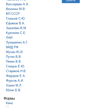
Вассерман А.А.
Величко М.В.
ВП СССР
Глазьев С.Ю.
Ефимов В.А.
Зазнобин В.М.
Кургинян С.Е.
ЛАИ
Лукашенко А.Г.
МИД РФ
Мухин Ю.И.
Путин В.В.
Пякин В.В.
Спицын Е.Ю.
Стариков Н.В.
Фёдоров Е.А.
Фурсов А.И.
Хазин М.Л.
Юлин Б.В.
Формы
Кино