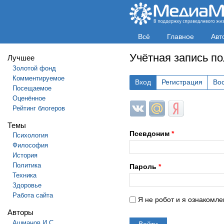
Всё
Главное
Авт
Учётная запись п
Лучшее
Золотой фонд
Комментируемое
Вход
Регистрация
Во
Посещаемое
Оценённое
Login with ВКонтакте
Login with Mail.ru
Login with Яндек
Рейтинг блогеров
Темы
Псевдоним
*
Психология
Философия
История
Политика
Пароль
*
Техника
Здоровье
Работа сайта
Я не робот и я ознакомле
Авторы
Ашманов И.С.