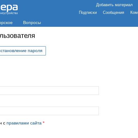
Добавить материал
Подписки
Сообщения
Ком
орское
Вопросы
ользователя
сстановление пароля
с
н с
правилами сайта
*