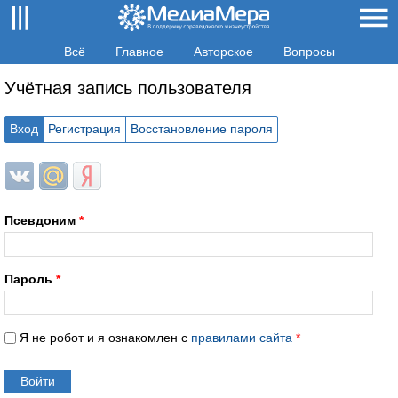
Всё
Главное
Авторское
Вопросы
Учётная запись пользователя
Вход
Регистрация
Восстановление пароля
Login with ВКонтакте
Login with Mail.ru
Login with Яндекс
Псевдоним
*
Пароль
*
Я не робот и я ознакомлен с
правилами сайта
*