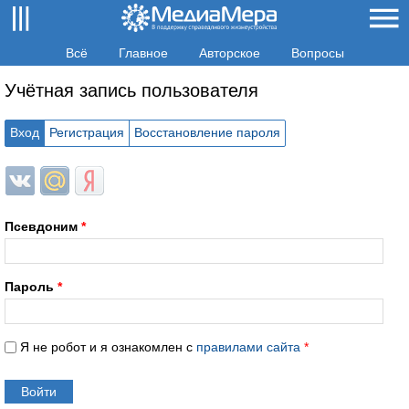
Всё
Главное
Авторское
Вопросы
Учётная запись пользователя
Вход
Регистрация
Восстановление пароля
Login with ВКонтакте
Login with Mail.ru
Login with Яндекс
Псевдоним
*
Пароль
*
Я не робот и я ознакомлен с
правилами сайта
*