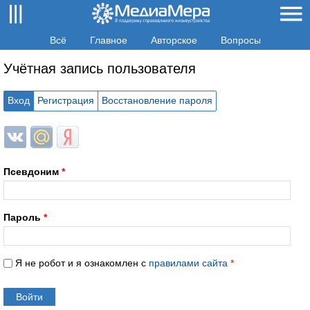
Всё
Главное
Авторское
Вопросы
Учётная запись пользователя
Вход
Регистрация
Восстановление пароля
Login with ВКонтакте
Login with Mail.ru
Login with Яндекс
Псевдоним
*
Пароль
*
Я не робот и я ознакомлен с
правилами сайта
*