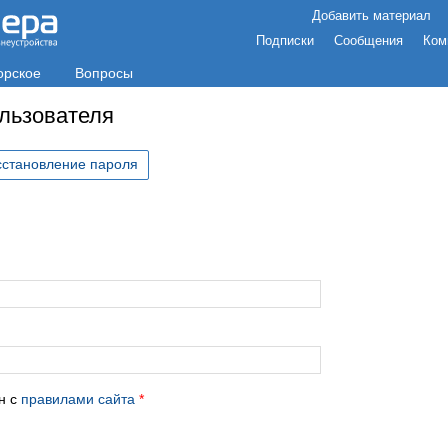
Добавить материал
Подписки
Сообщения
Ком
орское
Вопросы
ользователя
сстановление пароля
с
н с
правилами сайта
*