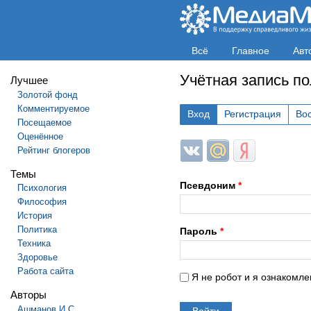
Всё
Главное
Авт
Учётная запись п
Лучшее
Золотой фонд
Комментируемое
Вход
Регистрация
Во
Посещаемое
Оценённое
Login with ВКонтакте
Login with Mail.ru
Login with Яндек
Рейтинг блогеров
Темы
Псевдоним
*
Психология
Философия
История
Политика
Пароль
*
Техника
Здоровье
Работа сайта
Я не робот и я ознакомле
Авторы
Ашманов И.С.