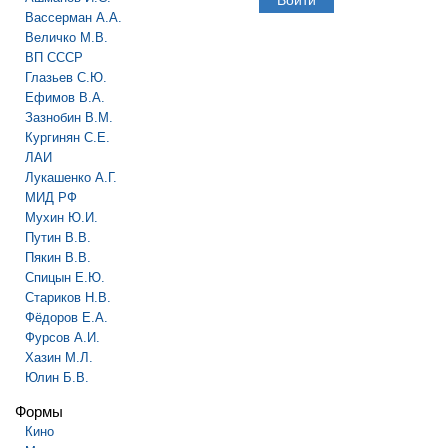
Вассерман А.А.
Величко М.В.
ВП СССР
Глазьев С.Ю.
Ефимов В.А.
Зазнобин В.М.
Кургинян С.Е.
ЛАИ
Лукашенко А.Г.
МИД РФ
Мухин Ю.И.
Путин В.В.
Пякин В.В.
Спицын Е.Ю.
Стариков Н.В.
Фёдоров Е.А.
Фурсов А.И.
Хазин М.Л.
Юлин Б.В.
Формы
Кино