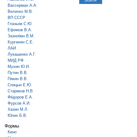
Вассерман А.А.
Величко М.В.
ВП СССР
Глазьев С.Ю.
Ефимов В.А.
Зазнобин В.М.
Кургинян С.Е.
ЛАИ
Лукашенко А.Г.
МИД РФ
Мухин Ю.И.
Путин В.В.
Пякин В.В.
Спицын Е.Ю.
Стариков Н.В.
Фёдоров Е.А.
Фурсов А.И.
Хазин М.Л.
Юлин Б.В.
Формы
Кино