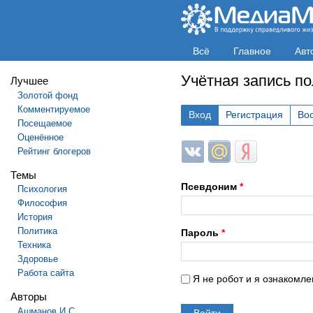
Всё
Главное
Авт
Учётная запись п
Лучшее
Золотой фонд
Комментируемое
Вход
Регистрация
Во
Посещаемое
Оценённое
Login with ВКонтакте
Login with Mail.ru
Login with Яндек
Рейтинг блогеров
Темы
Псевдоним
*
Психология
Философия
История
Политика
Пароль
*
Техника
Здоровье
Работа сайта
Я не робот и я ознакомле
Авторы
Ашманов И.С.