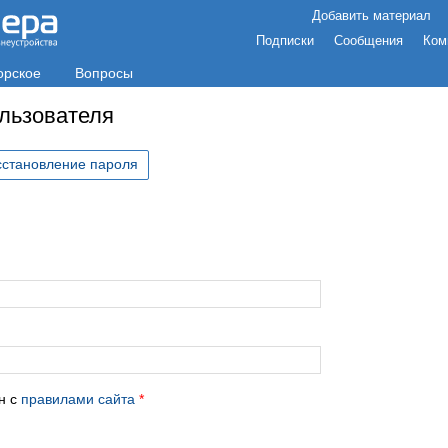
Добавить материал
Подписки
Сообщения
Ком
орское
Вопросы
ользователя
сстановление пароля
с
н с
правилами сайта
*