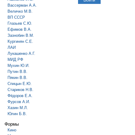
Вассерман А.А.
Величко М.В.
ВП СССР
Глазьев С.Ю.
Ефимов В.А.
Зазнобин В.М.
Кургинян С.Е.
ЛАИ
Лукашенко А.Г.
МИД РФ
Мухин Ю.И.
Путин В.В.
Пякин В.В.
Спицын Е.Ю.
Стариков Н.В.
Фёдоров Е.А.
Фурсов А.И.
Хазин М.Л.
Юлин Б.В.
Формы
Кино