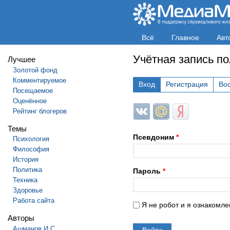
Всё
Главное
Авт
Учётная запись п
Лучшее
Золотой фонд
Комментируемое
Вход
Регистрация
Во
Посещаемое
Оценённое
Login with ВКонтакте
Login with Mail.ru
Login with Яндек
Рейтинг блогеров
Темы
Псевдоним
*
Психология
Философия
История
Политика
Пароль
*
Техника
Здоровье
Работа сайта
Я не робот и я ознакомле
Авторы
Ашманов И.С.