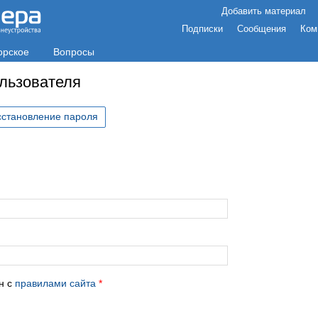
Добавить материал
Подписки
Сообщения
Ком
орское
Вопросы
ользователя
сстановление пароля
с
н с
правилами сайта
*