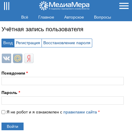
Всё
Главное
Авторское
Вопросы
Учётная запись пользователя
Вход
Регистрация
Восстановление пароля
Login with ВКонтакте
Login with Mail.ru
Login with Яндекс
Псевдоним
*
Пароль
*
Я не робот и я ознакомлен с
правилами сайта
*