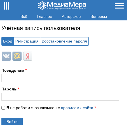
Всё
Главное
Авторское
Вопросы
Учётная запись пользователя
Вход
Регистрация
Восстановление пароля
Login with ВКонтакте
Login with Mail.ru
Login with Яндекс
Псевдоним
*
Пароль
*
Я не робот и я ознакомлен с
правилами сайта
*