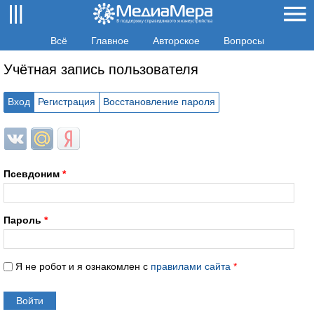
Всё
Главное
Авторское
Вопросы
Учётная запись пользователя
Вход
Регистрация
Восстановление пароля
Login with ВКонтакте
Login with Mail.ru
Login with Яндекс
Псевдоним
*
Пароль
*
Я не робот и я ознакомлен с
правилами сайта
*