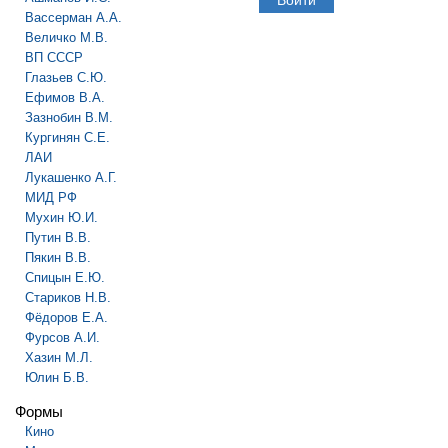
Вассерман А.А.
Величко М.В.
ВП СССР
Глазьев С.Ю.
Ефимов В.А.
Зазнобин В.М.
Кургинян С.Е.
ЛАИ
Лукашенко А.Г.
МИД РФ
Мухин Ю.И.
Путин В.В.
Пякин В.В.
Спицын Е.Ю.
Стариков Н.В.
Фёдоров Е.А.
Фурсов А.И.
Хазин М.Л.
Юлин Б.В.
Формы
Кино