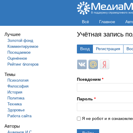
Всё
Главное
Авт
Учётная запись п
Лучшее
Золотой фонд
Комментируемое
Вход
Регистрация
Во
Посещаемое
Оценённое
Login with ВКонтакте
Login with Mail.ru
Login with Яндек
Рейтинг блогеров
Темы
Псевдоним
*
Психология
Философия
История
Политика
Пароль
*
Техника
Здоровье
Работа сайта
Я не робот и я ознакомле
Авторы
Ашманов И.С.