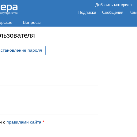
Добавить материал
Подписки
Сообщения
Ком
орское
Вопросы
ользователя
сстановление пароля
с
н с
правилами сайта
*