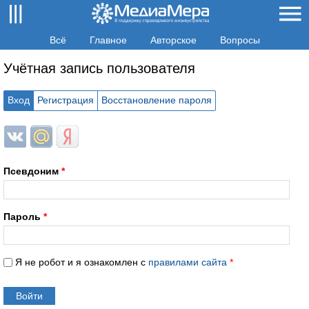
Всё
Главное
Авторское
Вопросы
Учётная запись пользователя
Вход
Регистрация
Восстановление пароля
Login with ВКонтакте
Login with Mail.ru
Login with Яндекс
Псевдоним
*
Пароль
*
Я не робот и я ознакомлен с
правилами сайта
*