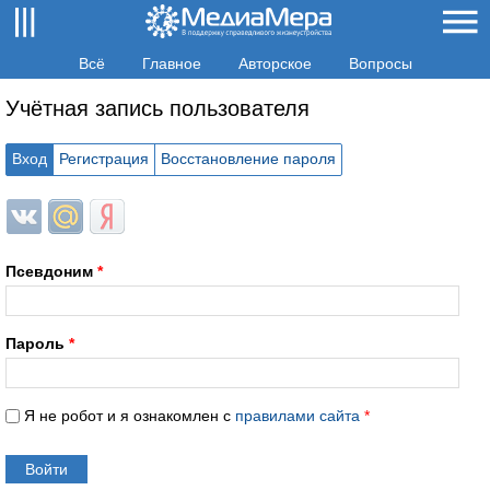
Всё
Главное
Авторское
Вопросы
Учётная запись пользователя
Вход
Регистрация
Восстановление пароля
Login with ВКонтакте
Login with Mail.ru
Login with Яндекс
Псевдоним
*
Пароль
*
Я не робот и я ознакомлен с
правилами сайта
*