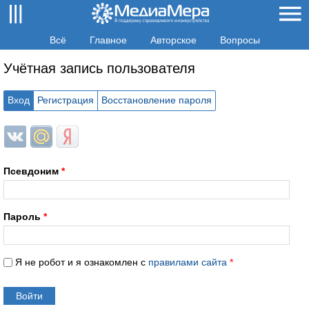
Всё
Главное
Авторское
Вопросы
Учётная запись пользователя
Вход
Регистрация
Восстановление пароля
Login with ВКонтакте
Login with Mail.ru
Login with Яндекс
Псевдоним
*
Пароль
*
Я не робот и я ознакомлен с
правилами сайта
*