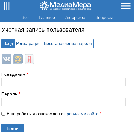
Всё
Главное
Авторское
Вопросы
Учётная запись пользователя
Вход
Регистрация
Восстановление пароля
Login with ВКонтакте
Login with Mail.ru
Login with Яндекс
Псевдоним
*
Пароль
*
Я не робот и я ознакомлен с
правилами сайта
*