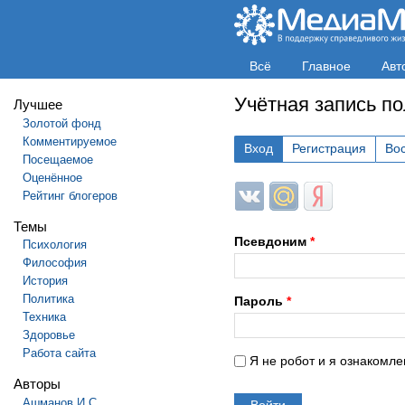
Всё
Главное
Авт
Учётная запись п
Лучшее
Золотой фонд
Комментируемое
Вход
Регистрация
Во
Посещаемое
Оценённое
Login with ВКонтакте
Login with Mail.ru
Login with Яндек
Рейтинг блогеров
Темы
Псевдоним
*
Психология
Философия
История
Политика
Пароль
*
Техника
Здоровье
Работа сайта
Я не робот и я ознакомле
Авторы
Ашманов И.С.