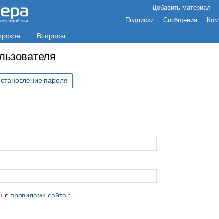
Добавить материал
Подписки
Сообщения
Ком
орское
Вопросы
ользователя
сстановление пароля
с
н с
правилами сайта
*