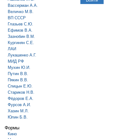
Вассерман А.А.
Величко М.В.
ВП СССР
Глазьев С.Ю.
Ефимов В.А.
Зазнобин В.М.
Кургинян С.Е.
ЛАИ
Лукашенко А.Г.
МИД РФ
Мухин Ю.И.
Путин В.В.
Пякин В.В.
Спицын Е.Ю.
Стариков Н.В.
Фёдоров Е.А.
Фурсов А.И.
Хазин М.Л.
Юлин Б.В.
Формы
Кино