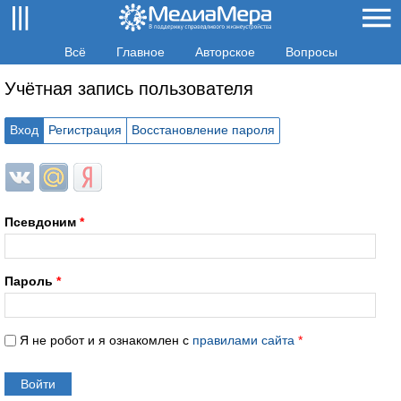
Всё
Главное
Авторское
Вопросы
Учётная запись пользователя
Вход
Регистрация
Восстановление пароля
Login with ВКонтакте
Login with Mail.ru
Login with Яндекс
Псевдоним
*
Пароль
*
Я не робот и я ознакомлен с
правилами сайта
*