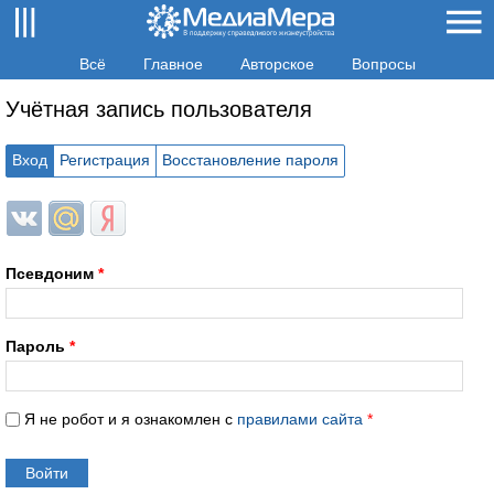
Всё
Главное
Авторское
Вопросы
Учётная запись пользователя
Вход
Регистрация
Восстановление пароля
Login with ВКонтакте
Login with Mail.ru
Login with Яндекс
Псевдоним
*
Пароль
*
Я не робот и я ознакомлен с
правилами сайта
*