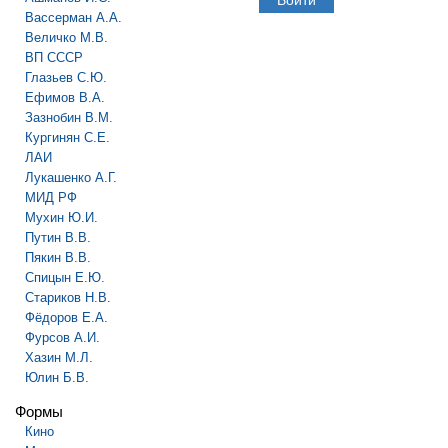
Вассерман А.А.
Величко М.В.
ВП СССР
Глазьев С.Ю.
Ефимов В.А.
Зазнобин В.М.
Кургинян С.Е.
ЛАИ
Лукашенко А.Г.
МИД РФ
Мухин Ю.И.
Путин В.В.
Пякин В.В.
Спицын Е.Ю.
Стариков Н.В.
Фёдоров Е.А.
Фурсов А.И.
Хазин М.Л.
Юлин Б.В.
Формы
Кино