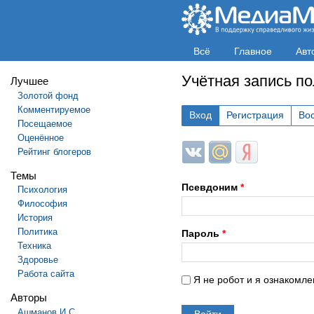
Всё
Главное
Авт
Учётная запись п
Лучшее
Золотой фонд
Комментируемое
Вход
Регистрация
Во
Посещаемое
Оценённое
Login with ВКонтакте
Login with Mail.ru
Login with Яндек
Рейтинг блогеров
Темы
Псевдоним
*
Психология
Философия
История
Политика
Пароль
*
Техника
Здоровье
Работа сайта
Я не робот и я ознакомле
Авторы
Ашманов И.С.