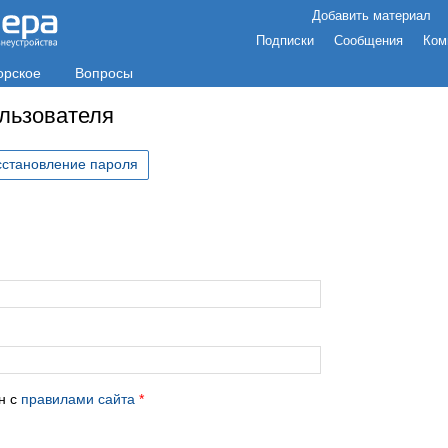
Добавить материал
Подписки
Сообщения
Ком
орское
Вопросы
ользователя
сстановление пароля
с
н с
правилами сайта
*