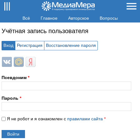
Всё
Главное
Авторское
Вопросы
Учётная запись пользователя
Вход
Регистрация
Восстановление пароля
Login with ВКонтакте
Login with Mail.ru
Login with Яндекс
Псевдоним
*
Пароль
*
Я не робот и я ознакомлен с
правилами сайта
*