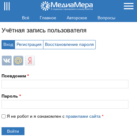
Всё
Главное
Авторское
Вопросы
Учётная запись пользователя
Вход
Регистрация
Восстановление пароля
Login with ВКонтакте
Login with Mail.ru
Login with Яндекс
Псевдоним
*
Пароль
*
Я не робот и я ознакомлен с
правилами сайта
*