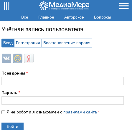
Всё
Главное
Авторское
Вопросы
Учётная запись пользователя
Вход
Регистрация
Восстановление пароля
Login with ВКонтакте
Login with Mail.ru
Login with Яндекс
Псевдоним
*
Пароль
*
Я не робот и я ознакомлен с
правилами сайта
*