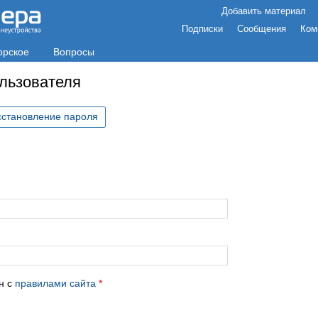
Добавить материал
Подписки
Сообщения
Ком
орское
Вопросы
ользователя
сстановление пароля
с
н с
правилами сайта
*