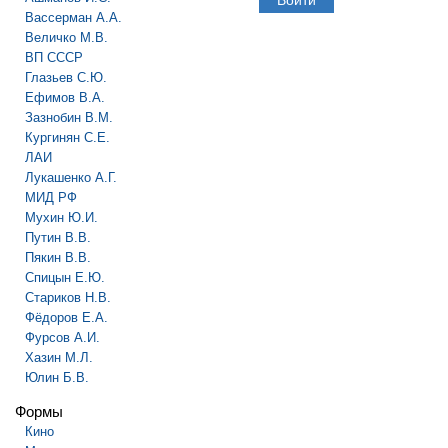
Вассерман А.А.
Величко М.В.
ВП СССР
Глазьев С.Ю.
Ефимов В.А.
Зазнобин В.М.
Кургинян С.Е.
ЛАИ
Лукашенко А.Г.
МИД РФ
Мухин Ю.И.
Путин В.В.
Пякин В.В.
Спицын Е.Ю.
Стариков Н.В.
Фёдоров Е.А.
Фурсов А.И.
Хазин М.Л.
Юлин Б.В.
Формы
Кино