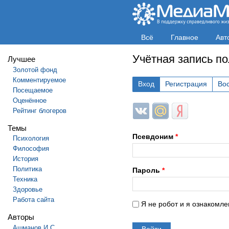
Всё
Главное
Авт
Учётная запись п
Лучшее
Золотой фонд
Комментируемое
Вход
Регистрация
Во
Посещаемое
Оценённое
Login with ВКонтакте
Login with Mail.ru
Login with Яндек
Рейтинг блогеров
Темы
Псевдоним
*
Психология
Философия
История
Политика
Пароль
*
Техника
Здоровье
Работа сайта
Я не робот и я ознакомле
Авторы
Ашманов И.С.