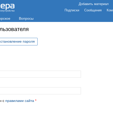
Добавить материал
Подписки
Сообщения
Ком
орское
Вопросы
ользователя
сстановление пароля
с
н с
правилами сайта
*