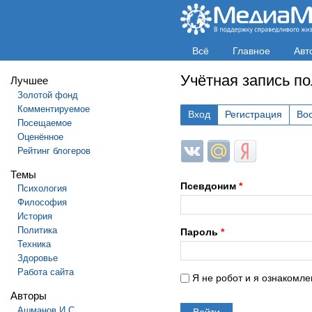
Всё
Главное
Авт
Учётная запись п
Лучшее
Золотой фонд
Комментируемое
Вход
Регистрация
Во
Посещаемое
Оценённое
Login with ВКонтакте
Login with Mail.ru
Login with Яндек
Рейтинг блогеров
Темы
Псевдоним
*
Психология
Философия
История
Политика
Пароль
*
Техника
Здоровье
Работа сайта
Я не робот и я ознакомле
Авторы
Ашманов И.С.