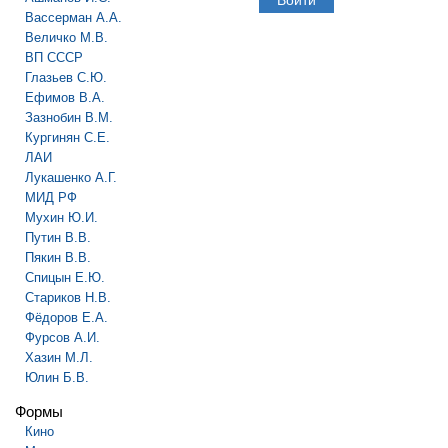
Вассерман А.А.
Величко М.В.
ВП СССР
Глазьев С.Ю.
Ефимов В.А.
Зазнобин В.М.
Кургинян С.Е.
ЛАИ
Лукашенко А.Г.
МИД РФ
Мухин Ю.И.
Путин В.В.
Пякин В.В.
Спицын Е.Ю.
Стариков Н.В.
Фёдоров Е.А.
Фурсов А.И.
Хазин М.Л.
Юлин Б.В.
Формы
Кино