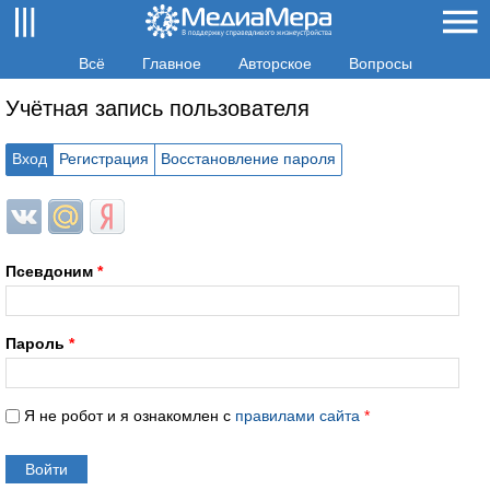
Всё
Главное
Авторское
Вопросы
Учётная запись пользователя
Вход
Регистрация
Восстановление пароля
Login with ВКонтакте
Login with Mail.ru
Login with Яндекс
Псевдоним
*
Пароль
*
Я не робот и я ознакомлен с
правилами сайта
*