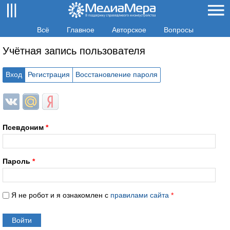
Всё
Главное
Авторское
Вопросы
Учётная запись пользователя
Вход
Регистрация
Восстановление пароля
Login with ВКонтакте
Login with Mail.ru
Login with Яндекс
Псевдоним
*
Пароль
*
Я не робот и я ознакомлен с
правилами сайта
*