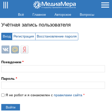
Всё
Главное
Авторское
Вопросы
Учётная запись пользователя
Вход
Регистрация
Восстановление пароля
Login with ВКонтакте
Login with Mail.ru
Login with Яндекс
Псевдоним
*
Пароль
*
Я не робот и я ознакомлен с
правилами сайта
*