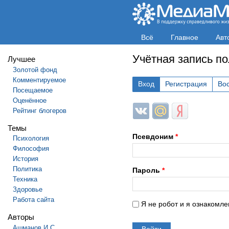
Всё
Главное
Авт
Учётная запись п
Лучшее
Золотой фонд
Комментируемое
Вход
Регистрация
Во
Посещаемое
Оценённое
Login with ВКонтакте
Login with Mail.ru
Login with Яндек
Рейтинг блогеров
Темы
Псевдоним
*
Психология
Философия
История
Политика
Пароль
*
Техника
Здоровье
Работа сайта
Я не робот и я ознакомле
Авторы
Ашманов И.С.