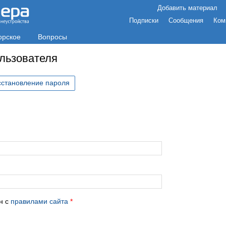
Добавить материал
Подписки
Сообщения
Ком
орское
Вопросы
ользователя
сстановление пароля
с
н с
правилами сайта
*