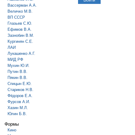
Вассерман А.А.
Величко М.В.
ВП СССР
Глазьев С.Ю.
Ефимов В.А.
Зазнобин В.М.
Кургинян С.Е.
ЛАИ
Лукашенко А.Г.
МИД РФ
Мухин Ю.И.
Путин В.В.
Пякин В.В.
Спицын Е.Ю.
Стариков Н.В.
Фёдоров Е.А.
Фурсов А.И.
Хазин М.Л.
Юлин Б.В.
Формы
Кино