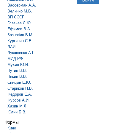
Вассерман А.А.
Величко М.В.
ВП СССР
Глазьев С.Ю.
Ефимов В.А.
Зазнобин В.М.
Кургинян С.Е.
ЛАИ
Лукашенко А.Г.
МИД РФ
Мухин Ю.И.
Путин В.В.
Пякин В.В.
Спицын Е.Ю.
Стариков Н.В.
Фёдоров Е.А.
Фурсов А.И.
Хазин М.Л.
Юлин Б.В.
Формы
Кино