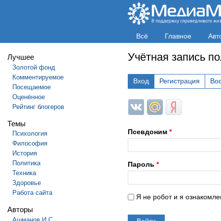
Всё
Главное
Авт
Учётная запись п
Лучшее
Золотой фонд
Комментируемое
Вход
Регистрация
Во
Посещаемое
Оценённое
Login with ВКонтакте
Login with Mail.ru
Login with Яндек
Рейтинг блогеров
Темы
Псевдоним
*
Психология
Философия
История
Политика
Пароль
*
Техника
Здоровье
Работа сайта
Я не робот и я ознакомле
Авторы
Ашманов И.С.