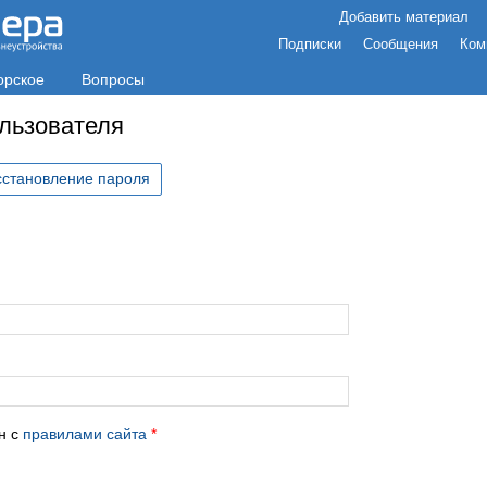
Добавить материал
Подписки
Сообщения
Ком
орское
Вопросы
ользователя
сстановление пароля
с
н с
правилами сайта
*