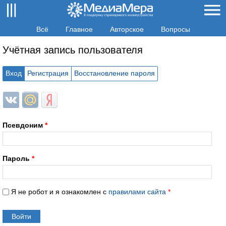
Всё
Главное
Авторское
Вопросы
Учётная запись пользователя
Вход
Регистрация
Восстановление пароля
Login with ВКонтакте
Login with Mail.ru
Login with Яндекс
Псевдоним
*
Пароль
*
Я не робот и я ознакомлен с
правилами сайта
*