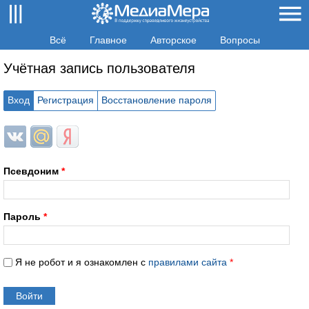
Всё
Главное
Авторское
Вопросы
Учётная запись пользователя
Вход
Регистрация
Восстановление пароля
Login with ВКонтакте
Login with Mail.ru
Login with Яндекс
Псевдоним
*
Пароль
*
Я не робот и я ознакомлен с
правилами сайта
*