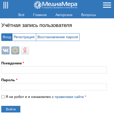
Всё
Главное
Авторское
Вопросы
Учётная запись пользователя
Вход
Регистрация
Восстановление пароля
Login with ВКонтакте
Login with Mail.ru
Login with Яндекс
Псевдоним
*
Пароль
*
Я не робот и я ознакомлен с
правилами сайта
*