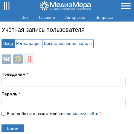
Всё
Главное
Авторское
Вопросы
Учётная запись пользователя
Вход
Регистрация
Восстановление пароля
Login with ВКонтакте
Login with Mail.ru
Login with Яндекс
Псевдоним
*
Пароль
*
Я не робот и я ознакомлен с
правилами сайта
*