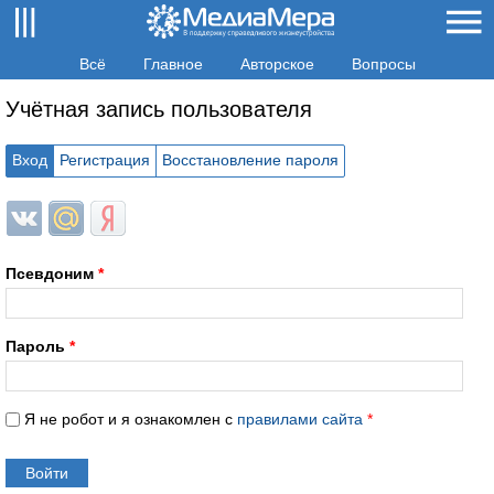
Всё
Главное
Авторское
Вопросы
Учётная запись пользователя
Вход
Регистрация
Восстановление пароля
Login with ВКонтакте
Login with Mail.ru
Login with Яндекс
Псевдоним
*
Пароль
*
Я не робот и я ознакомлен с
правилами сайта
*