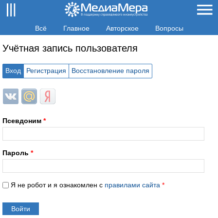
Всё
Главное
Авторское
Вопросы
Учётная запись пользователя
Вход
Регистрация
Восстановление пароля
Login with ВКонтакте
Login with Mail.ru
Login with Яндекс
Псевдоним
*
Пароль
*
Я не робот и я ознакомлен с
правилами сайта
*