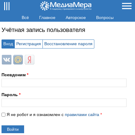
Всё
Главное
Авторское
Вопросы
Учётная запись пользователя
Вход
Регистрация
Восстановление пароля
Login with ВКонтакте
Login with Mail.ru
Login with Яндекс
Псевдоним
*
Пароль
*
Я не робот и я ознакомлен с
правилами сайта
*