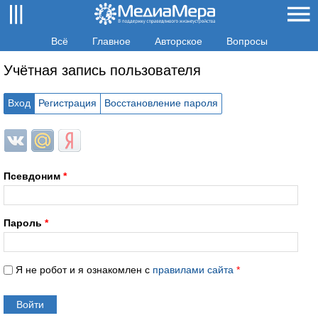
Всё
Главное
Авторское
Вопросы
Учётная запись пользователя
Вход
Регистрация
Восстановление пароля
Login with ВКонтакте
Login with Mail.ru
Login with Яндекс
Псевдоним
*
Пароль
*
Я не робот и я ознакомлен с
правилами сайта
*