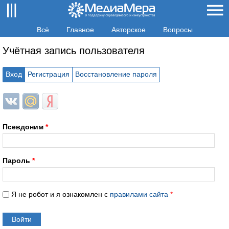
Всё
Главное
Авторское
Вопросы
Учётная запись пользователя
Вход
Регистрация
Восстановление пароля
Login with ВКонтакте
Login with Mail.ru
Login with Яндекс
Псевдоним
*
Пароль
*
Я не робот и я ознакомлен с
правилами сайта
*